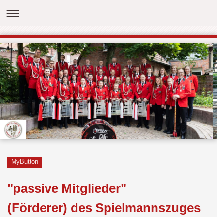
MyButton
"passive Mitglieder"
(Förderer) des Spielmannszuges